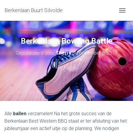
Berkenlaan Buurt Silvolde
T
O
G
G
L
Berkenlaan Bowling Battle
E
N
Gepubliceerd door
Therry
op
november 6, 2019
A
V
I
G
A
T
I
E
Alle
ballen
verzamelen! Na het grote succes van de
Berkenlaan Best Western BBQ staat er ter afsluiting van het
jubileumjaar een actief uitje op de planning. We nodigen